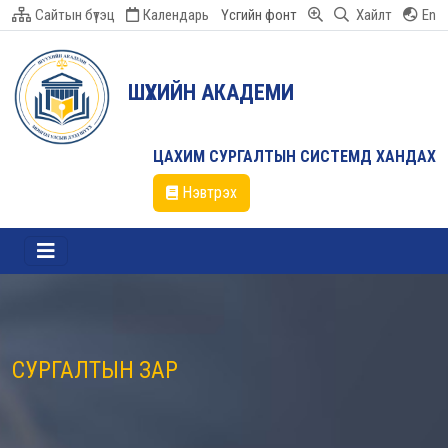
Сайтын бүтэц
Календарь
Үсгийн фонт
Хайлт
En
ШҮҮХИЙН АКАДЕМИ
ЦАХИМ СУРГАЛТЫН СИСТЕМД ХАНДАХ
Нэвтрэх
СУРГАЛТЫН ЗАР