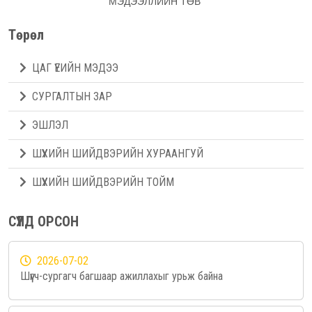
МЭДЭЭЛЛИЙН ТӨВ
Төрөл
ЦАГ ҮЕИЙН МЭДЭЭ
СУРГАЛТЫН ЗАР
ЭШЛЭЛ
ШҮҮХИЙН ШИЙДВЭРИЙН ХУРААНГУЙ
ШҮҮХИЙН ШИЙДВЭРИЙН ТОЙМ
СҮҮЛД ОРСОН
2026-07-02
Шүүгч-сургагч багшаар ажиллахыг урьж байна