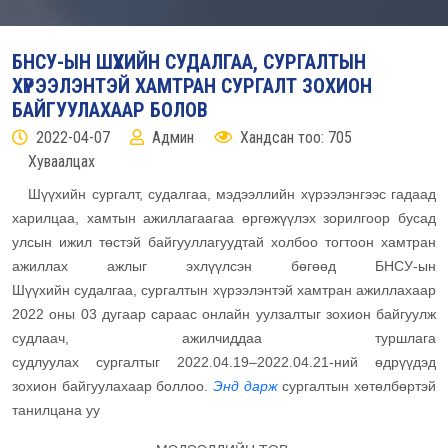
БНСУ-ЫН ШҮҮХИЙН СУДАЛГАА, СУРГАЛТЫН
ХҮРЭЭЛЭНТЭЙ ХАМТРАН СУРГАЛТ ЗОХИОН
БАЙГУУЛАХААР БОЛОВ
2022-04-07
Админ
Хандсан тоо: 705
Хуваалцах
Шүүхийн сургалт, судалгаа, мэдээллийн хүрээлэнгээс гадаад
харилцаа, хамтын ажиллагаагаа өргөжүүлэх зорилгоор бусад
улсын ижил төстэй байгууллагуудтай холбоо тогтоон хамтран
ажиллах ажлыг эхлүүлсэн бөгөөд БНСУ-ын
Шүүхийн судалгаа, сургалтын хүрээлэнтэй хамтран ажиллахаар
2022 оны 03 дугаар сараас онлайн уулзалтыг зохион байгуулж
судлаач, ажилчиддаа туршлага
судлуулах сургалтыг 2022.04.19–2022.04.21-ний өдрүүдэд
зохион байгуулахаар боллоо.
Энд дарж
сургалтын хөтөлбөртэй
танилцана уу