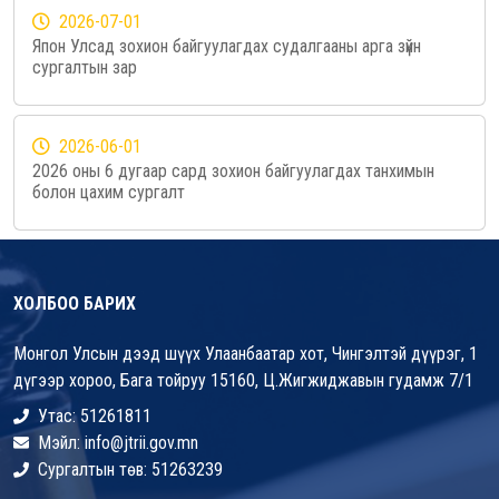
2026-07-01
Япон Улсад зохион байгуулагдах судалгааны арга зүйн
сургалтын зар
2026-06-01
2026 оны 6 дугаар сард зохион байгуулагдах танхимын
болон цахим сургалт
ХОЛБОО БАРИХ
Монгол Улсын дээд шүүх Улаанбаатар хот, Чингэлтэй дүүрэг, 1
дүгээр хороо, Бага тойруу 15160, Ц.Жигжиджавын гудамж 7/1
Утас: 51261811
Мэйл: info@jtrii.gov.mn
Сургалтын төв: 51263239