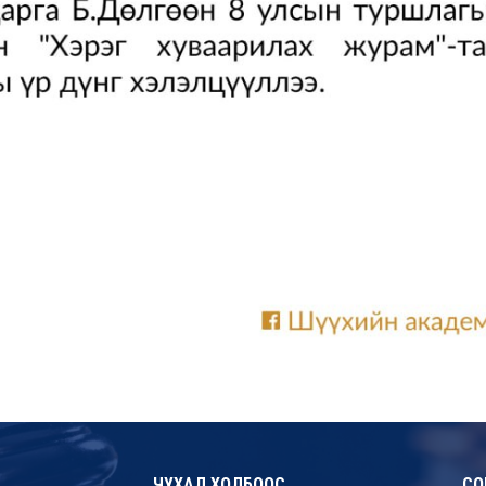
ЧУХАЛ ХОЛБООС
СО