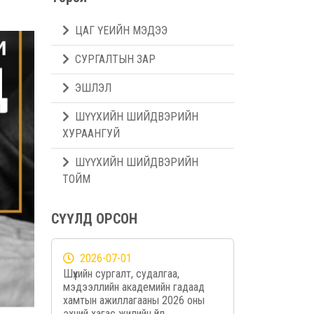
ЦАГ ҮЕИЙН МЭДЭЭ
СУРГАЛТЫН ЗАР
ЭШЛЭЛ
ШҮҮХИЙН ШИЙДВЭРИЙН
ХУРААНГУЙ
ШҮҮХИЙН ШИЙДВЭРИЙН
ТОЙМ
СҮҮЛД ОРСОН
2026-07-01
Шүүхийн сургалт, судалгаа,
мэдээллийн академийн гадаад
хамтын ажиллагааны 2026 оны
эхний хагас жилийн үйл