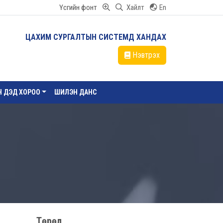
Үсгийн фонт
Хайлт
En
ЦАХИМ СУРГАЛТЫН СИСТЕМД ХАНДАХ
Нэвтрэх
ЙН ДЭД ХОРОО
ШИЛЭН ДАНС
Төрөл