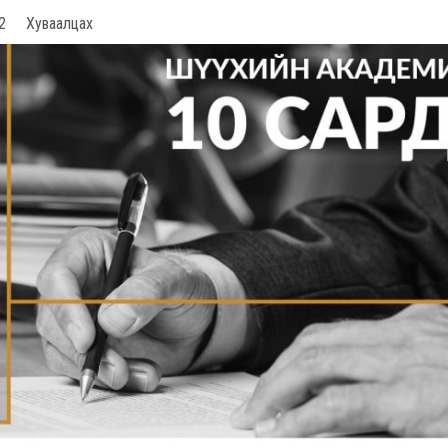
2
Хуваалцах