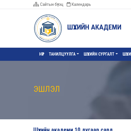
Сайтын бүтэц
Календарь
ШҮҮХИЙН АКАДЕМИ
НҮҮР
ТАНИЛЦУУЛГА
ШҮҮХИЙН СУРГАЛТ
ШҮҮХ
ЭШЛЭЛ
Шүүхийн академи 10 дугаар сард