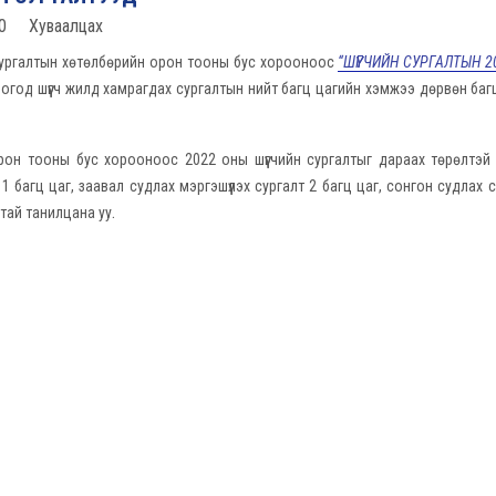
0
Хуваалцах
 Сургалтын хөтөлбөрийн орон тооны бус хорооноос
“ШҮҮГЧИЙН СУРГАЛТЫН 2
длогод шүүгч жилд хамрагдах сургалтын нийт багц цагийн хэмжээ дөрвөн баг
н тооны бус хорооноос 2022 оны шүүгчийн сургалтыг дараах төрөлтэй
багц цаг, заавал судлах мэргэшүүлэх сургалт 2 багц цаг, сонгон судлах с
.
тай танилцана уу