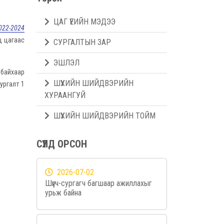
ЦАГ ҮЕИЙН МЭДЭЭ
022-2024
ц цагаас
СУРГАЛТЫН ЗАР
ЭШЛЭЛ
 байхаар
ШҮҮХИЙН ШИЙДВЭРИЙН
ургалт 1
ХУРААНГУЙ
ШҮҮХИЙН ШИЙДВЭРИЙН ТОЙМ
СҮҮЛД ОРСОН
2026-07-02
Шүүгч-сургагч багшаар ажиллахыг
урьж байна