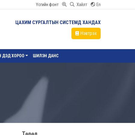
Үсгийн фонт
Хайлт
En
ЦАХИМ СУРГАЛТЫН СИСТЕМД ХАНДАХ
Нэвтрэх
ЙН ДЭД ХОРОО
ШИЛЭН ДАНС
Төрөл