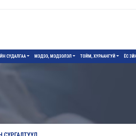
ИЙН СУДАЛГАА
МЭДЭЭ, МЭДЭЭЛЭЛ
ТОЙМ, ХУРААНГУЙ
ЁС ЗҮ
ЙН СУРГАЛТУУД