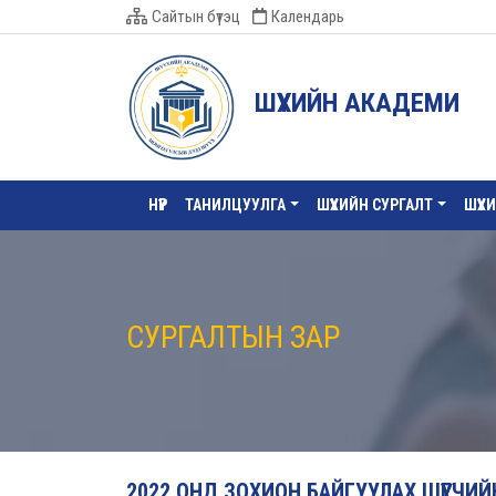
Сайтын бүтэц
Календарь
ШҮҮХИЙН АКАДЕМИ
НҮҮР
ТАНИЛЦУУЛГА
ШҮҮХИЙН СУРГАЛТ
ШҮҮХ
СУРГАЛТЫН ЗАР
2022 ОНД ЗОХИОН БАЙГУУЛАХ ШҮҮГЧИ