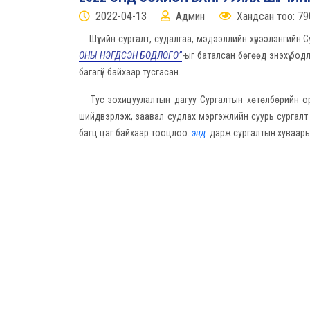
2022-04-13
Админ
Хандсан тоо: 79
Шүүхийн сургалт, судалгаа, мэдээллийн хүрээлэнгийн
ОНЫ НЭГДСЭН БОДЛОГО”
-ыг баталсан бөгөөд энэхүү бо
багагүй байхаар тусгасан.
Тус зохицуулалтын дагуу Сургалтын хөтөлбөрийн оро
шийдвэрлэж, заавал судлах мэргэжлийн суурь сургалт 1 
багц цаг байхаар тооцлоо.
энд
дарж сургалтын хуваарь