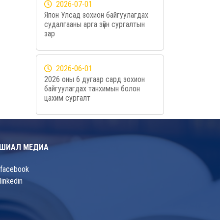
2026-07-01
Япон Улсад зохион байгуулагдах
судалгааны арга зүйн сургалтын
зар
2026-06-01
2026 оны 6 дугаар сард зохион
байгуулагдах танхимын болон
цахим сургалт
ШИАЛ МЕДИА
facebook
linkedin