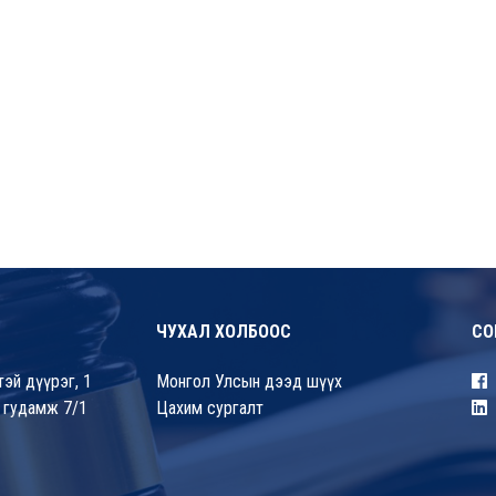
ЧУХАЛ ХОЛБООС
СО
эй дүүрэг, 1
Монгол Улсын дээд шүүх
 гудамж 7/1
Цахим сургалт