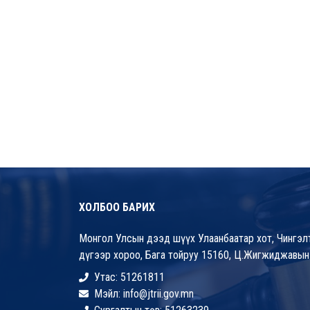
ХОЛБОО БАРИХ
Монгол Улсын дээд шүүх Улаанбаатар хот, Чингэлт
дүгээр хороо, Бага тойруу 15160, Ц.Жигжиджавын
Утас: 51261811
Мэйл: info@jtrii.gov.mn