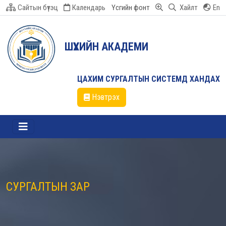
Сайтын бүтэц
Календарь
Үсгийн фонт
Хайлт
En
ШҮҮХИЙН АКАДЕМИ
ЦАХИМ СУРГАЛТЫН СИСТЕМД ХАНДАХ
Нэвтрэх
СУРГАЛТЫН ЗАР