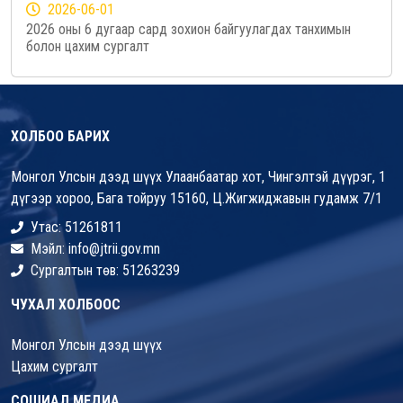
2026-06-01
2026 оны 6 дугаар сард зохион байгуулагдах танхимын
болон цахим сургалт
ХОЛБОО БАРИХ
Монгол Улсын дээд шүүх Улаанбаатар хот, Чингэлтэй дүүрэг, 1
дүгээр хороо, Бага тойруу 15160, Ц.Жигжиджавын гудамж 7/1
Утас: 51261811
Мэйл: info@jtrii.gov.mn
Сургалтын төв: 51263239
ЧУХАЛ ХОЛБООС
Монгол Улсын дээд шүүх
Цахим сургалт
СОШИАЛ МЕДИА