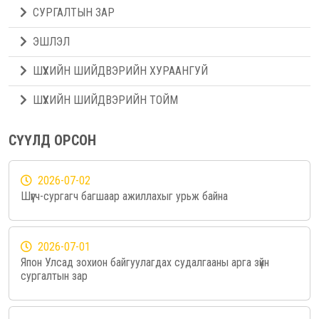
СУРГАЛТЫН ЗАР
ЭШЛЭЛ
ШҮҮХИЙН ШИЙДВЭРИЙН ХУРААНГУЙ
ШҮҮХИЙН ШИЙДВЭРИЙН ТОЙМ
СҮҮЛД ОРСОН
2026-07-02
Шүүгч-сургагч багшаар ажиллахыг урьж байна
2026-07-01
Япон Улсад зохион байгуулагдах судалгааны арга зүйн
сургалтын зар