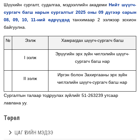
Шүүхийн сургалт, судалгаа, мэдээллийн академи
Нийт шүүгч-
сургагч багш нарын сургалтыг 2025 оны 09 дүгээр сарын
08, 09, 10, 11-ний өдрүүдэд
танхимаар 2 ээлжээр зохион
байгуулна.
№
Ээлж
Хамрагдах шүүгч-сургагч багш
Эрүүгийн эрх зүйн чиглэлийн шүүгч-
I ээлж
сургагч багш нар
Иргэн болон Захиргааны эрх зүйн
II ээлж
чиглэлийн шүүгч-сургагч багш нар
Сургалтын талаар тодруулах зүйлийг 51-263239 утсаар
лавлана уу.
Төрөл
ЦАГ ҮЕИЙН МЭДЭЭ