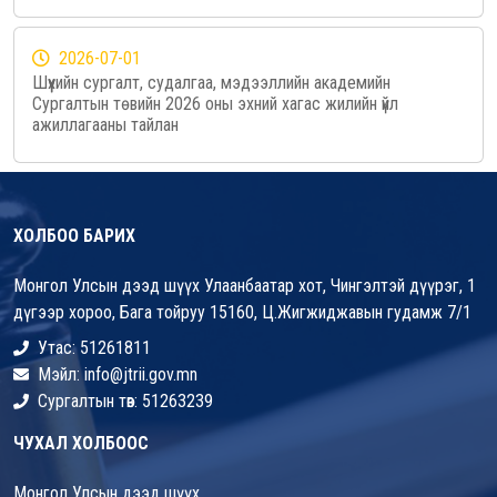
2026-07-01
Шүүхийн сургалт, судалгаа, мэдээллийн академийн
Сургалтын төвийн 2026 оны эхний хагас жилийн үйл
ажиллагааны тайлан
ХОЛБОО БАРИХ
Монгол Улсын дээд шүүх Улаанбаатар хот, Чингэлтэй дүүрэг, 1
дүгээр хороо, Бага тойруу 15160, Ц.Жигжиджавын гудамж 7/1
Утас: 51261811
Мэйл: info@jtrii.gov.mn
Сургалтын төв: 51263239
ЧУХАЛ ХОЛБООС
Монгол Улсын дээд шүүх