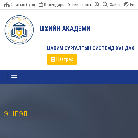
Сайтын бүтэц
Календарь
Үсгийн фонт
Хайлт
En
ШҮҮХИЙН АКАДЕМИ
ЦАХИМ СУРГАЛТЫН СИСТЕМД ХАНДАХ
Нэвтрэх
ЭШЛЭЛ