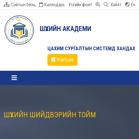
Сайтын бүтэц
Календарь
Үсгийн фонт
Хайлт
En
ШҮҮХИЙН АКАДЕМИ
ЦАХИМ СУРГАЛТЫН СИСТЕМД ХАНДАХ
Нэвтрэх
ШҮҮХИЙН ШИЙДВЭРИЙН ТОЙМ