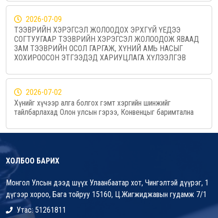
2026-07-09
ТЭЭВРИЙН ХЭРЭГСЭЛ ЖОЛООДОХ ЭРХГҮЙ ҮЕДЭЭ
СОГТУУГААР ТЭЭВРИЙН ХЭРЭГСЭЛ ЖОЛООДОЖ ЯВААД
ЗАМ ТЭЭВРИЙН ОСОЛ ГАРГАЖ, ХҮНИЙ АМЬ НАСЫГ
ХОХИРООСОН ЭТГЭЭДЭД ХАРИУЦЛАГА ХҮЛЭЭЛГЭВ
2026-07-02
Хүнийг хүчээр алга болгох гэмт хэргийн шинжийг
тайлбарлахад Олон улсын гэрээ, Конвенцыг баримтална
ХОЛБОО БАРИХ
Монгол Улсын дээд шүүх Улаанбаатар хот, Чингэлтэй дүүрэг, 1
дүгээр хороо, Бага тойруу 15160, Ц.Жигжиджавын гудамж 7/1
Утас: 51261811