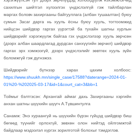
хэрэгжүүлсэн тул дээрх зөрчлүүдэд холбогдуулж нэхэмжлэгчид
сахилгын шийтгэл хүлээлгэх үндэслэлгүй гэж тайлбарлан
маргах боловч захиргааны байгууллага (албан тушаалтан) буюу
сумын Засаг дарга нь хууль ёсны буюу хууль, тогтоомжид
нийцсэн шийдвэр гаргах үүрэгтэй ба тухайн шатны хурлын
шийдвэрийг хэрэгжүүлж байгаа гэх үндэслэлээр хууль зөрчсөн
(дээрх албан шаардлагад дурдсан санхүүгийн зөрчил) шийдвэр
гаргах эрх хэмжээгүй, дээрх үндэслэлийг зөвтгөх хууль зүйн
боломжгүй гэж дүгнэжээ.
Шийдвэрийг бүтнээр харах цахим холбоос:
https://www.shuukh.mn/single_case/17588?daterange=2024-01-
01%20-%202025-03-17&id=1&court_cat=3&bb=1
Тоймыг бэлтгэсэн: Архангай аймаг дахь Захиргааны хэргийн
анхан шатны шүүхийн шүүгч А.Түвшинтулга
Санамж: Энэ хураангуй нь шүүхийн бүрэн гүйцэд шийдвэр биш
бөгөөд түүнийг орлохгүй, зөвхөн олон нийтэд ойлгомжтой
байдлаар мэдээлэл хүргэх зорилготой болохыг тэмдэглэв.