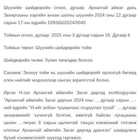
Шүүхийн шийдвэрийн огноо, дугаар: Архангай аймаг дахь
Захиргааны хэргийн анхан шатны шүүхийн 2024 оны 12 дугаар
сарын 17-ны өдрийн 109/ШШ2024/0040
Тоймын огноо, дугаар: 2025 оны 3 дугаар сарын 18, Дугаар 6
Тоймын төрөл: Шүүхийн шийдвэрийн тойм
Шийдвэрийн төлөв: Хүчин төгөлдөр болсон
Санамж: Энэхүү тойм нь шүүхийн шийдвэрийг орлохгүй бөгөөд
олон нийтийг мэдээллээр хангах зорилготой болно.
Иргэн Н-ээс Архангай аймгийн Засаг даргад холбогдуулан
“Архангай аймгийн Засаг даргын 2024 оны … дугаар сарын …-
ний өдрийн “Н-ийг албан тушаалаас огцруулах тухай” … дугаар
захирамжийг хүчингүй болгож, ажилгүй байсан хугацааны
цалин …төгрөг, 6 сарын цалинтай тэнцэх хэмжээний тэтгэмж
олгохыг Архангай аймгийн Засаг даргад даалгах” шаардлага
бүхий нэхэмжлэлийг шүүхэд гаргажээ.