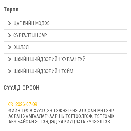
Төрөл
ЦАГ ҮЕИЙН МЭДЭЭ
СУРГАЛТЫН ЗАР
ЭШЛЭЛ
ШҮҮХИЙН ШИЙДВЭРИЙН ХУРААНГУЙ
ШҮҮХИЙН ШИЙДВЭРИЙН ТОЙМ
СҮҮЛД ОРСОН
2026-07-09
ӨӨРИЙН ТӨРСӨН ХҮҮХДЭЭ ТЭЖЭЭГЧЭЭ АЛДСАН МЭТЭЭР
АСРАН ХАМГААЛАГЧААР НЬ ТОГТООЛГОЖ, ТЭТГЭМЖ
АВЧ БАЙСАН ЭТГЭЭДЭД ХАРИУЦЛАГА ХҮЛЭЭЛГЭВ