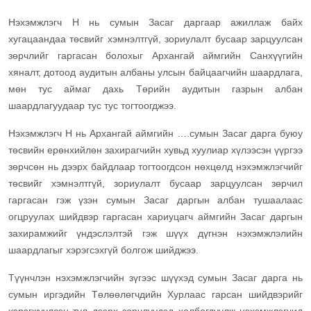
Нэхэмжлэгч Н нь сумын Засаг даргаар ажиллаж байх
хугацаандаа төсвийг хэмнэлтгүй, зориулалт бусаар зарцуулсан
зөрчлийг гаргасан болохыг Архангай аймгийн Санхүүгийн
хяналт, дотоод аудитын албаны улсын байцаагчийн шаардлага,
мөн тус аймаг дахь Төрийн аудитын газрын албан
шаардлагуудаар тус тус тогтоогджээ.
Нэхэмжлэгч Н нь Архангай аймгийн ….сумын Засаг дарга буюу
төсвийн ерөнхийлөн захирагчийн хувьд хуулиар хүлээсэн үүргээ
зөрчсөн нь дээрх байдлаар тогтоогдсон нөхцөлд нэхэмжлэгчийг
төсвийг хэмнэлтгүй, зориулалт бусаар зарцуулсан зөрчил
гаргасан гэж үзэн сумын Засаг даргын албан тушаалаас
огцруулах шийдвэр гаргасан хариуцагч аймгийн Засаг даргын
захирамжийг үндэслэлтэй гэж шүүх дүгнэн нэхэмжлэлийн
шаардлагыг хэрэгсэхгүй болгож шийджээ.
Түүнчлэн нэхэмжлэгчийн зүгээс шүүхэд сумын Засаг дарга нь
сумын иргэдийн Төлөөлөгчдийн Хурлаас гарсан шийдвэрийг