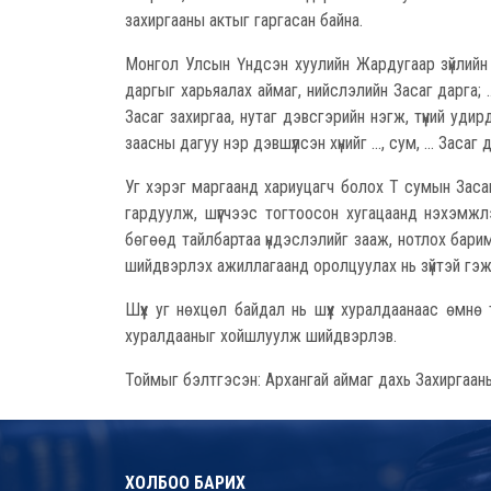
захиргааны актыг гаргасан байна.
Монгол Улсын Үндсэн хуулийн Жардугаар зүйлийн 2-т 
даргыг харьяалах аймаг, нийслэлийн Засаг дарга; 
Засаг захиргаа, нутаг дэвсгэрийн нэгж, түүний удир
заасны дагуу нэр дэвшүүлсэн хүнийг ..., сум, ... Засаг
Уг хэрэг маргаанд хариуцагч болох Т сумын Заса
гардуулж, шүүгчээс тогтоосон хугацаанд нэхэмж
бөгөөд тайлбартаа үндэслэлийг зааж, нотлох барим
шийдвэрлэх ажиллагаанд оролцуулах нь зүйтэй гэж 
Шүүх уг нөхцөл байдал нь шүүх хуралдаанаас өмнө 
хуралдааныг хойшлуулж шийдвэрлэв.
Тоймыг бэлтгэсэн: Архангай аймаг дахь Захиргааны 
ХОЛБОО БАРИХ