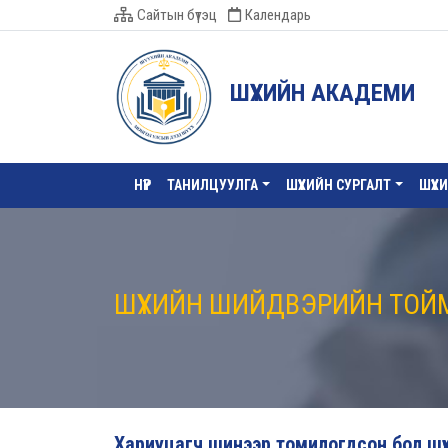
Сайтын бүтэц
Календарь
ШҮҮХИЙН АКАДЕМИ
НҮҮР
ТАНИЛЦУУЛГА
ШҮҮХИЙН СУРГАЛТ
ШҮҮХ
ШҮҮХИЙН ШИЙДВЭРИЙН ТОЙ
Хариуцагч шинээр томилогдсон бол шүү