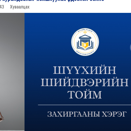
43
Хуваалцах