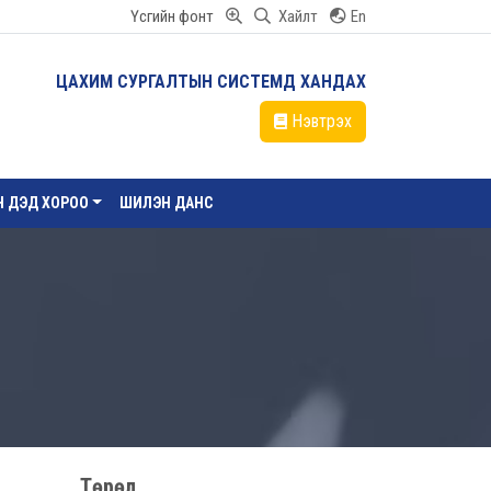
Үсгийн фонт
Хайлт
En
ЦАХИМ СУРГАЛТЫН СИСТЕМД ХАНДАХ
Нэвтрэх
ЙН ДЭД ХОРОО
ШИЛЭН ДАНС
Төрөл