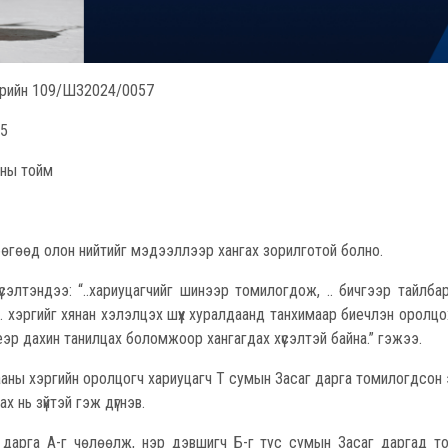
 өдрийн 109/Ш32024/0057
25
аны тойм
й бөгөөд олон нийтийг мэдээллээр хангах зорилготой болно.
элтэндээ: “..хариуцагчийг шинээр томилогдож, .. бичгээр тайлбар
х .. хэргийг хянан хэлэлцэх шүүх хуралдаанд танхимаар биечлэн оролц
еэр дахин танилцах боломжоор хангагдах хүсэлтэй байна.” гэжээ.
гааны хэргийн оролцогч хариуцагч Т сумын Засаг дарга томилогдсон
 нь зүйтэй гэж дүгнэв.
 дарга А-г чөлөөлж, нэр дэвшигч Б-г тус сумын Засаг даргад т