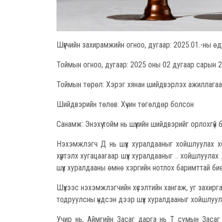
Шүүгчийн захирамжийн огноо, дугаар: 2025.01.-ны
Тоймын огноо, дугаар: 2025 оны 02 дугаар сарын 
Тоймын төрөл: Хэрэг хянан шийдвэрлэх ажиллага
Шийдвэрийн төлөв: Хүчин төгөлдөр болсон
Санамж: Энэхүү тойм нь шүүхийн шийдвэрийг орлохгү
Нэхэмжлэгч Д нь шүүх хуралдааныг хойшлуулах хүс
хүртэлх хугацаагаар шүүх хуралдааныг .. хойшлуула
шүүх хуралдааны өмнө хэргийн нотлох баримттай би
Шүүхээс нэхэмжлэгчийн хүсэлтийн хангаж, уг захир
тодруулсны үндсэн дээр шүүх хуралдааныг хойшлуулах
Учир нь, Аймгийн Засаг дарга нь Т сумын Засаг