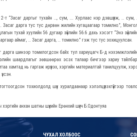
“Засаг даргыг тухайн ..., сум, .... Хурлаас нэр дэвшүүлж, ... сум, .
... Засаг дарга тус тус дөрвөн жилийн хугацаагаар томилно.”, Монг
длагын тухай хуулийн 56 дугаар зүйлийн 56.6 дахь хэсэгт “Энэ зүйлий
 даргаар аймаг, ... Засаг дарга, ... томилно.” гэж тус тус зохицуулсан.
г дарга шинээр томилогдсон байх тул хариуцагч Б-д нэхэмжлэлийн
лэлийн шаардлагыг зөвшөөрөх эсэх талаар бичгээр хариу тайлбар
таа хамтад нь гаргаж ирүүлэх, хэргийн материалтай танилцуулж, хэр
үзсэн.
тогтоогдсон тохиолдолд шүүх хуралдаанаар хэлэлцүүлэхгүйгээр товло
хэргийн анхан шатны шүүхийн Ерөнхий шүүгч Б.Одонтуяа
ЧУХАЛ ХОЛБООС
СО