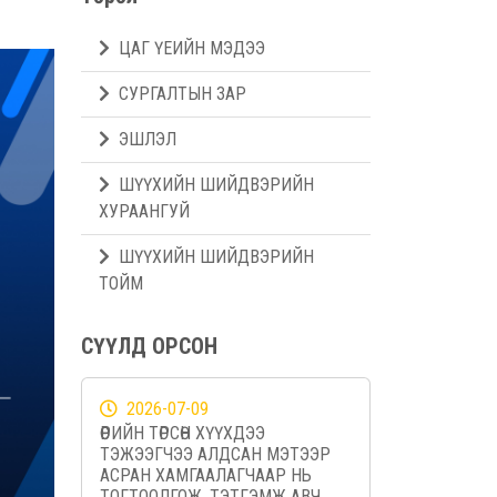
ЦАГ ҮЕИЙН МЭДЭЭ
СУРГАЛТЫН ЗАР
ЭШЛЭЛ
ШҮҮХИЙН ШИЙДВЭРИЙН
ХУРААНГУЙ
ШҮҮХИЙН ШИЙДВЭРИЙН
ТОЙМ
СҮҮЛД ОРСОН
2026-07-09
ӨӨРИЙН ТӨРСӨН ХҮҮХДЭЭ
ТЭЖЭЭГЧЭЭ АЛДСАН МЭТЭЭР
АСРАН ХАМГААЛАГЧААР НЬ
ТОГТООЛГОЖ, ТЭТГЭМЖ АВЧ