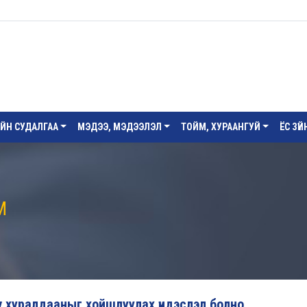
ИЙН СУДАЛГАА
МЭДЭЭ, МЭДЭЭЛЭЛ
ТОЙМ, ХУРААНГУЙ
ЁС ЗҮ
М
х хуралдааныг хойшлуулах үндэслэл болно