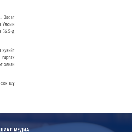
.. Засаг
ол Улсын
н 56.5-д
 хувийг
 гаргах
эг хянан
сон шүүх
ШИАЛ МЕДИА