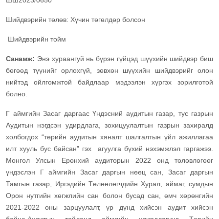
ШШ2023/0650
Шийдвэрийн төлөв: Хүчин төгөлдөр болсон
Шийдвэрийн тойм
Санамж:
Энэ хураангуй нь бүрэн гүйцэд шүүхийн шийдвэр биш
бөгөөд түүнийг орлохгүй, зөвхөн шүүхийн шийдвэрийг олон
нийтэд ойлгомжтой байдлаар мэдээлэн хүргэх зорилготой
болно.
Г аймгийн Засаг даргаас Үндэсний аудитын газар, тус газрын
Аудитын нэгдсэн удирдлага, зохицуулалтын газрын захиралд
холбогдох “төрийн аудитын хяналт шалгалтын үйл ажиллагаа
илт хууль бус байсан” гэх агуулга бүхий нэхэмжлэл гаргажээ.
Монгол Улсын Ерөнхий аудиторын 2022 онд төлөвлөгөөг
үндэслэн Г аймгийн Засаг даргын нөөц сан, Засаг даргын
Тамгын газар, Иргэдийн Төлөөлөгчдийн Хурал, аймаг, сумдын
Орон нутгийн хөгжлийн сан болон бусад сан, өмч хөрөнгийн
2021-2022 оны зарцуулалт, үр дүнд хийсэн аудит хийсэн