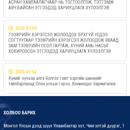
АСРАН ХАМГААЛАГЧААР НЬ ТОГТООЛГОЖ, ТЭТГЭМЖ
АВЧ БАЙСАН ЭТГЭЭДЭД ХАРИУЦЛАГА ХҮЛЭЭЛГЭВ
2026-07-09
ТЭЭВРИЙН ХЭРЭГСЭЛ ЖОЛООДОХ ЭРХГҮЙ ҮЕДЭЭ
СОГТУУГААР ТЭЭВРИЙН ХЭРЭГСЭЛ ЖОЛООДОЖ ЯВААД
ЗАМ ТЭЭВРИЙН ОСОЛ ГАРГАЖ, ХҮНИЙ АМЬ НАСЫГ
ХОХИРООСОН ЭТГЭЭДЭД ХАРИУЦЛАГА ХҮЛЭЭЛГЭВ
2026-07-02
Хүнийг хүчээр алга болгох гэмт хэргийн шинжийг
тайлбарлахад Олон улсын гэрээ, Конвенцыг баримтална
ХОЛБОО БАРИХ
Монгол Улсын дээд шүүх Улаанбаатар хот, Чингэлтэй дүүрэг, 1