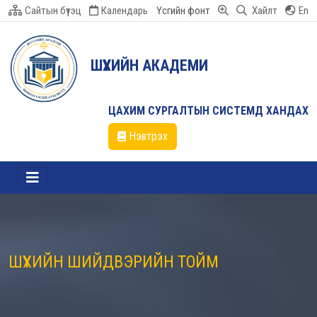
Сайтын бүтэц
Календарь
Үсгийн фонт
Хайлт
En
ШҮҮХИЙН АКАДЕМИ
ЦАХИМ СУРГАЛТЫН СИСТЕМД ХАНДАХ
Нэвтрэх
ШҮҮХИЙН ШИЙДВЭРИЙН ТОЙМ