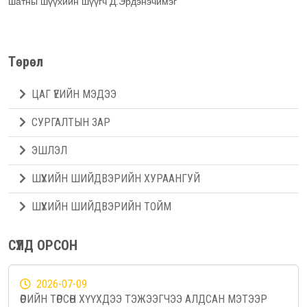
шатны шүүхийн шүүгч Д.Эрдэнэчимэг
Төрөл
ЦАГ ҮЕИЙН МЭДЭЭ
СУРГАЛТЫН ЗАР
ЭШЛЭЛ
ШҮҮХИЙН ШИЙДВЭРИЙН ХУРААНГУЙ
ШҮҮХИЙН ШИЙДВЭРИЙН ТОЙМ
СҮҮЛД ОРСОН
2026-07-09
ӨӨРИЙН ТӨРСӨН ХҮҮХДЭЭ ТЭЖЭЭГЧЭЭ АЛДСАН МЭТЭЭР