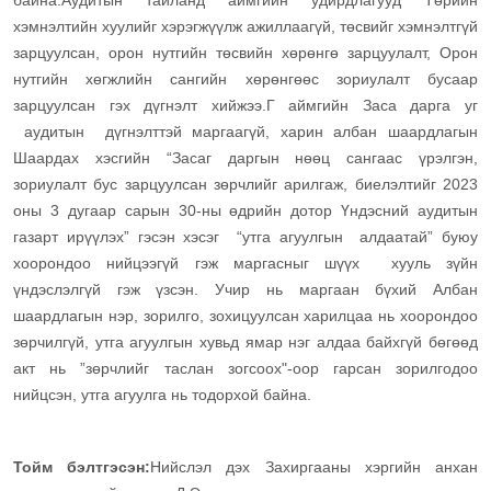
байна.
Аудитын тайланд аймгийн удирдлагууд Төрийн
хэмнэлтийн хуулийг хэрэгжүүлж ажиллаагүй, төсвийг хэмнэлтгүй
зарцуулсан, орон нутгийн төсвийн хөрөнгө зарцуулалт, Орон
нутгийн хөгжлийн сангийн хөрөнгөөс зориулалт бусаар
зарцуулсан гэх дүгнэлт хийжээ.
Г аймгийн Заса дарга уг
аудитын дүгнэлттэй маргаагүй, харин албан шаардлагын
Шаардах хэсгийн “Засаг даргын нөөц сангаас үрэлгэн,
зориулалт бус зарцуулсан зөрчлийг арилгаж, биелэлтийг 2023
оны 3 дугаар сарын 30-ны өдрийн дотор Үндэсний аудитын
газарт ирүүлэх” гэсэн хэсэг “утга агуулгын алдаатай” буюу
хоорондоо нийцээгүй гэж маргасныг шүүх хууль зүйн
үндэслэлгүй гэж үзсэн.
Учир нь маргаан бүхий Албан
шаардлагын нэр, зорилго, зохицуулсан харилцаа нь хоорондоо
зөрчилгүй, утга агуулгын хувьд ямар нэг алдаа байхгүй бөгөөд
акт нь ”зөрчлийг таслан зогсоох"-оор гарсан зорилгодоо
нийцсэн, утга агуулга нь тодорхой байна.
Тойм бэлтгэсэн:
Нийслэл дэх Захиргааны хэргийн анхан