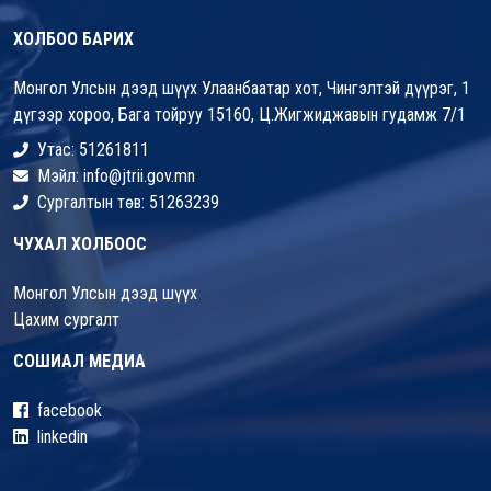
ХОЛБОО БАРИХ
Монгол Улсын дээд шүүх Улаанбаатар хот, Чингэлтэй дүүрэг, 1
дүгээр хороо, Бага тойруу 15160, Ц.Жигжиджавын гудамж 7/1
Утас: 51261811
Мэйл: info@jtrii.gov.mn
Сургалтын төв: 51263239
ЧУХАЛ ХОЛБООС
Монгол Улсын дээд шүүх
Цахим сургалт
СОШИАЛ МЕДИА
facebook
linkedin