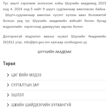
Тус заалт хэрэгжиж эхэлснээс хойш Шүүхийн академид 2023
онд 4, 2024 онд 5 нийт 9 шүүгч судлаачаар ажилласан байна.
Шүүгч-судлаачаар ажиллах хүсэлт хүлээн авах боломжтой
болсон үед тус Шүүхийн академийн вэбсайт болон бусад
мэдээллийн хэрэгслээр дамжуулан зарлах болно.
Дэлгэрэнгүй мэдээлэл авахыг хүсвэл Шүүхийн Академийн
261811 утас, info@jtrii.gov.mn хаягаар холбогдоно уу.
ШҮҮХИЙН АКАДЕМИ
Төрөл
ЦАГ ҮЕИЙН МЭДЭЭ
СУРГАЛТЫН ЗАР
ЭШЛЭЛ
ШҮҮХИЙН ШИЙДВЭРИЙН ХУРААНГУЙ