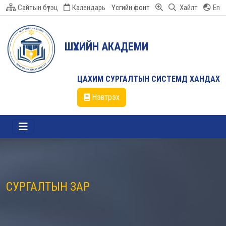
Сайтын бүтэц
Календарь
Үсгийн фонт
Хайлт
En
ШҮҮХИЙН АКАДЕМИ
ЦАХИМ СУРГАЛТЫН СИСТЕМД ХАНДАХ
Нэвтрэх
СУРГАЛТЫН ЗАР