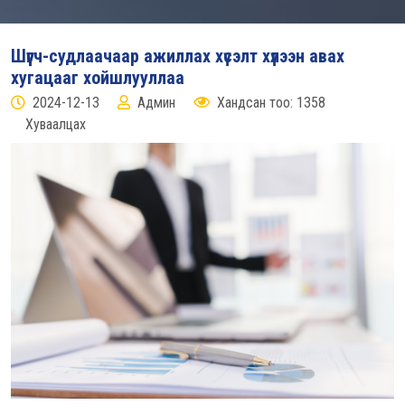
Шүүгч-судлаачаар ажиллах хүсэлт хүлээн авах
хугацааг хойшлууллаа
2024-12-13
Админ
Хандсан тоо: 1358
Хуваалцах