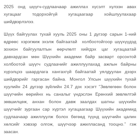
2025 онд шүүгч-судлаачаар ажиллах хүсэлт хүлээн авах
хугацааг тодорхойгүй хугацаагаар хойшлуулахаар
шийдвэрлэлээ.
Шүүх байгуулах тухай хууль 2025 оны 1 дүгээр сарын 1-ний
өдрөөс хэрэгжиж эхэлж байгаатай холбоотойгоор шүүхүүдэд
зохион байгуулалтын өөрчлөлт хийгдэх цаг хугацаатай
давхардсан мөн Шүүхийн академи байр засварт орсонтой
холбоотой шүүгч судлаачийг ажиллуулахад ажлын байрны
хүрэлцээ шаардлага хангахгүй байгаатай уялдуулан дээрх
шийдвэрийг гаргасан байна.
Монгол Улсын шүүхийн тухай
хуулийн 24 дүгээр зүйлийн 24.7 дэх хэсэгт “Зөвлөгөөн болон
шүүгчийн өөрийнх нь саналыг үндэслэн Ерөнхий зөвлөлтэй
зөвшилцөж, анхан болон давж заалдах шатны шүүхийн
шүүгчийг зургаан сар хүртэл хугацаагаар Шүүхийн академид
судлаачаар ажиллуулж болох бөгөөд түүнд шүүгчийн цалин
хөлсийг хэвээр олгож, шүүгчээр ажилласанд тооцно.” гэж
заасан.