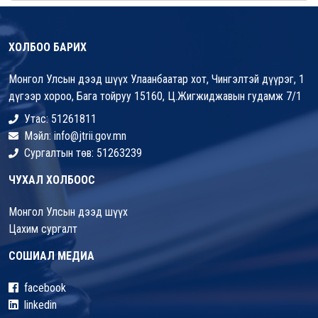
ХОЛБОО БАРИХ
Монгол Улсын дээд шүүх Улаанбаатар хот, Чингэлтэй дүүрэг, 1
дүгээр хороо, Бага тойруу 15160, Ц.Жигжиджавын гудамж 7/1
Утас: 51261811
Мэйл: info@jtrii.gov.mn
Сургалтын төв: 51263239
ЧУХАЛ ХОЛБООС
Монгол Улсын дээд шүүх
Цахим сургалт
СОШИАЛ МЕДИА
facebook
linkedin