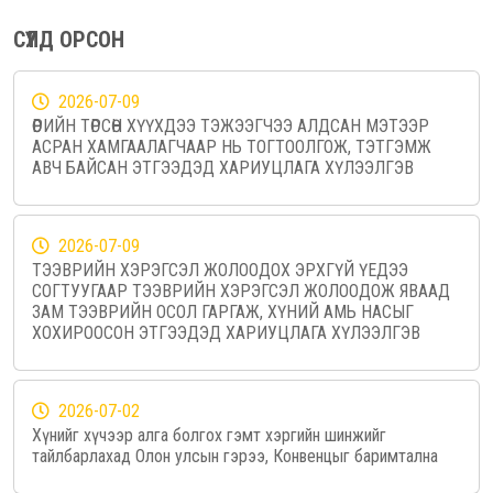
СҮҮЛД ОРСОН
2026-07-09
ӨӨРИЙН ТӨРСӨН ХҮҮХДЭЭ ТЭЖЭЭГЧЭЭ АЛДСАН МЭТЭЭР
АСРАН ХАМГААЛАГЧААР НЬ ТОГТООЛГОЖ, ТЭТГЭМЖ
АВЧ БАЙСАН ЭТГЭЭДЭД ХАРИУЦЛАГА ХҮЛЭЭЛГЭВ
2026-07-09
ТЭЭВРИЙН ХЭРЭГСЭЛ ЖОЛООДОХ ЭРХГҮЙ ҮЕДЭЭ
СОГТУУГААР ТЭЭВРИЙН ХЭРЭГСЭЛ ЖОЛООДОЖ ЯВААД
ЗАМ ТЭЭВРИЙН ОСОЛ ГАРГАЖ, ХҮНИЙ АМЬ НАСЫГ
ХОХИРООСОН ЭТГЭЭДЭД ХАРИУЦЛАГА ХҮЛЭЭЛГЭВ
2026-07-02
Хүнийг хүчээр алга болгох гэмт хэргийн шинжийг
тайлбарлахад Олон улсын гэрээ, Конвенцыг баримтална