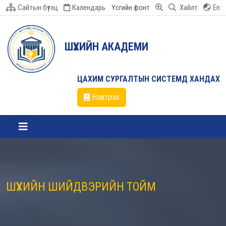
Сайтын бүтэц
Календарь
Үсгийн фонт
Хайлт
En
ШҮҮХИЙН АКАДЕМИ
ЦАХИМ СУРГАЛТЫН СИСТЕМД ХАНДАХ
Нэвтрэх
ШҮҮХИЙН ШИЙДВЭРИЙН ТОЙМ