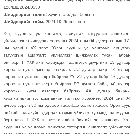
Шүүхийн шийдвэрийн огноо, дугаар:
2024.07.23-ны өдрийн
128/ШШ2024/0593
Шийдвэрийн төлөв:
Хүчин төгөлдөр болсон
Шийдвэрийн тойм:
2024.10.25-ны өдөр
Хот, суурины ус хангамж, ариутгах татуургын ашиглалт,
үйлчилгээг зохицуулах хорооны 2024 оны 04 дүгээр сарын 17-
ны өдрийн ХХ тоот “Орон сууцны ус хангамж, ариутгах
татуургын ашиглалт, үйлчилгээг шилжүүлэх тухай” албан
бичгээр Т ХХК-ийн хариуцдаг Баянзүрх дүүргийн 13 дугаар
хорооны нутаг дэвсгэрт байрлах СС дугаар байр, 14 дүгээр
хорооны нутаг дэвсгэрт байрлах ҮҮ, ZZ дугаар байр, 16 дугаар
хорооны нутаг дэвсгэрт байрлах PP дугаар байр, 40 дүгээр
хорооны нутаг дэвсгэрт байрлах АА дугаар байрны
хэрэглэгчдийг тус компанийн үйлчлэх хүрээнээс 2024 оны 04
дүгээр сарын 30-ны өдрөөр тасалбар болгон хасаж, Орон сууц
нийтийн аж ахуйн удирдах газрын үйлчлэх хүрээнд шилжүүлэн
бүртгэжээ.
Т ХХК нь дээрх албан бичгийг эс зөвшөөрч, Хот,
суурины ус хангамж, ариутгах татуургын ашиглалт, үйлчилгээг