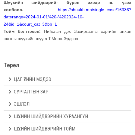
Шүүхийн шийдвэрийг бүрэн эхээр нь үзэх
холбоос:
https://shuukh.mn/single_case/16336?
daterange=2024-01-01%20-%202024-10-
24&id=1&court_cat=3&bb=1
Тойм бэлтгэсэн:
Нийслэл дэх Захиргааны хэргийн анхан
шатны шүүхийн шүүгч Т.Мөнх-Эрдэнэ
Төрөл
ЦАГ ҮЕИЙН МЭДЭЭ
СУРГАЛТЫН ЗАР
ЭШЛЭЛ
ШҮҮХИЙН ШИЙДВЭРИЙН ХУРААНГУЙ
ШҮҮХИЙН ШИЙДВЭРИЙН ТОЙМ