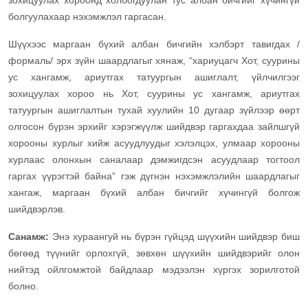
зохицуулах хороонд холбогдуулан тус албан бичгийг хүчингүй
болгуулахаар нэхэмжлэл гаргасан.
Шүүхээс маргаан бүхий албан бичгийн хэлбэрт тавигдах /
формаль/ эрх зүйн шаардлагыг хянаж, “хариуцагч Хот, суурины
ус хангамж, ариутгах татуургын ашиглалт, үйлчилгээг
зохицуулах хороо нь Хот, суурины ус хангамж, ариутгах
татуургын ашиглалтын тухай хуулийн 10 дугаар зүйлээр өөрт
олгосон бүрэн эрхийг хэрэгжүүлж шийдвэр гаргахдаа зайлшгүй
хорооны хурлыг хийж асуудлуудыг хэлэлцэх, улмаар хорооны
хурлаас олонхын саналаар дэмжигдсэн асуудлаар тогтоол
гаргах үүрэгтэй байна” гэж дүгнэн нэхэмжлэлийн шаардлагыг
хангаж, маргаан бүхий албан бичгийг хүчингүй болгож
шийдвэрлэв.
Санамж:
Энэ хураангуй нь бүрэн гүйцэд шүүхийн шийдвэр биш
бөгөөд түүнийг орлохгүй, зөвхөн шүүхийн шийдвэрийг олон
нийтэд ойлгомжтой байдлаар мэдээлэн хүргэх зорилготой
болно.