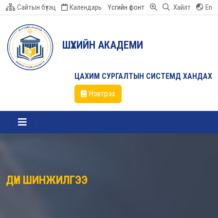
Сайтын бүтэц
Календарь
Үсгийн фонт
Хайлт
En
ШҮҮХИЙН АКАДЕМИ
ЦАХИМ СУРГАЛТЫН СИСТЕМД ХАНДАХ
Нэвтрэх
ДҮН ШИНЖИЛГЭЭ