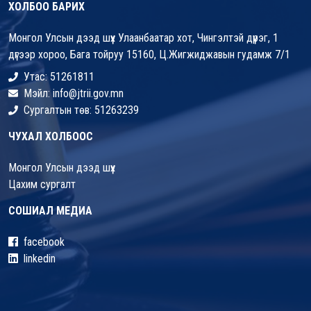
ХОЛБОО БАРИХ
Монгол Улсын дээд шүүх Улаанбаатар хот, Чингэлтэй дүүрэг, 1
дүгээр хороо, Бага тойруу 15160, Ц.Жигжиджавын гудамж 7/1
Утас: 51261811
Мэйл: info@jtrii.gov.mn
Сургалтын төв: 51263239
ЧУХАЛ ХОЛБООС
Монгол Улсын дээд шүүх
Цахим сургалт
СОШИАЛ МЕДИА
facebook
linkedin