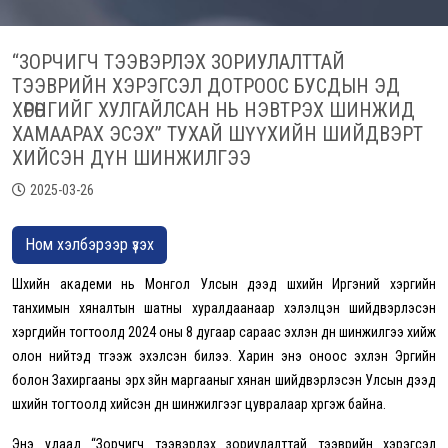
“ЗОРЧИГЧ ТЭЭВЭРЛЭХ ЗОРИУЛАЛТТАЙ
ТЭЭВРИЙН ХЭРЭГСЭЛ ДОТРООС БУСДЫН ЭД
ХӨРӨНГИЙГ ХУЛГАЙЛСАН НЬ НЭВТРЭХ ШИНЖИД
ХАМААРАХ ЭСЭХ” ТУХАЙ ШҮҮХИЙН ШИЙДВЭРТ
ХИЙСЭН ДҮН ШИНЖИЛГЭЭ
2025-03-26
Ном хэлбэрээр үзэх
Шүүхийн академи нь Монгол Улсын дээд шүүхийн Иргэний хэргийн
танхимын хяналтын шатны хуралдаанаар хэлэлцэн шийдвэрлэсэн
хэргүүдийн тогтоолд 2024 оны 8 дугаар сараас эхлэн дүн шинжилгээ хийж
олон нийтэд түгээж эхэлсэн билээ. Харин энэ оноос эхлэн Эрүүгийн
болон Захиргааны эрх зүйн маргааныг хянан шийдвэрлэсэн Улсын дээд
шүүхийн тогтоолд хийсэн дүн шинжилгээг цувралаар хүргэж байна.
Энэ удаад “Зорчигч тээвэрлэх зориулалттай тээврийн хэрэгсэл