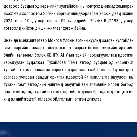
дотроос бусдын эд хөрөнгийг хулгайлсан нь нэвтрэх шинжид хамаарах
эсэх”-тэй холбоотой Эрүүгийн хэргийг шийдвэрлэсэн Улсын дээд шүүхийн
2024 оны 10 дугаар сарын 09-ны өдрийн 2024/ХШТ/1193 дугаар
тогтоолд хийсэн дүн шинжилгээг хүргэж байна.
Энэхүү дүн шинжилгээгээр Монгол Улсын эрүүгийн хуульд заасан хулгайлах
гэмт хэргийн талаарх ойлголтыг эх газрын болон жишгийн эрх зүйн
бүлийн төлөөлөл болох ХБНГУ, АНУ-ын эрх зүйн зохицуулалтад үндэслэн
харьцуулан судалжээ. Тухайлбал “Гэмт этгээд бусдын эд хөрөнгийг
хулгайлах гэмт санаагаа хэрэгжүүлэхдээ хаалттай орон зайд нэвтрэх
зэргээр учирсан саадыг арилгах идэвхтэй үйл ажиллагаа явуулсан нь
тухайн гэмт этгээдийн нийгэмд аюултай зан төлөвийн илрэл бөгөөд
энэ тохиолдолд хулгайлах гэмт хэргийн хүндрүүлэх бүрэлдэхүүнд тооцож илүү
хүнд ял шийтгэдэг” талаарх ойлголтыг нэгтгэн дүгнэлээ.