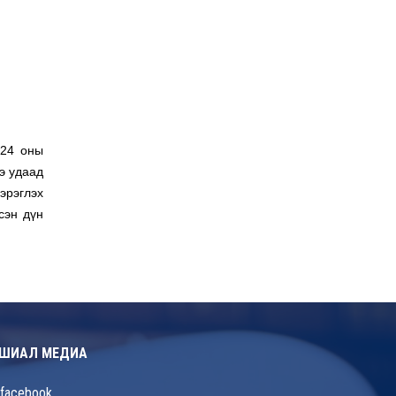
024 оны
э удаад
эрэглэх
сэн дүн
ШИАЛ МЕДИА
facebook