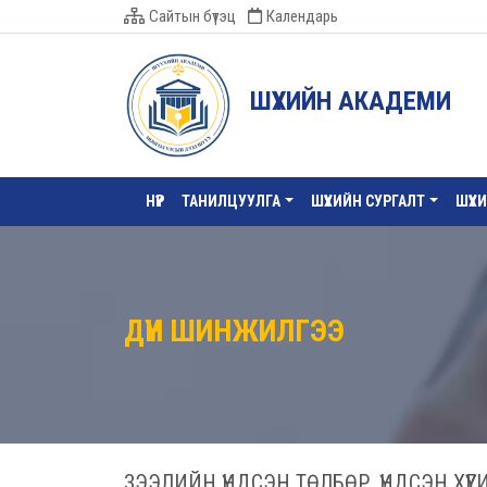
Сайтын бүтэц
Календарь
ШҮҮХИЙН АКАДЕМИ
НҮҮР
ТАНИЛЦУУЛГА
ШҮҮХИЙН СУРГАЛТ
ШҮҮХ
ДҮН ШИНЖИЛГЭЭ
ЗЭЭЛИЙН ҮНДСЭН ТӨЛБӨР, ҮНДСЭН ХҮ