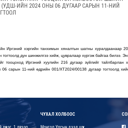
УДШ-ИЙН 2024 ОНЫ 06 ДУГААР САРЫН 11-НИЙ
ОГТООЛ
йн Иргэний хэргийн танхимын хяналтын шатны хуралдаанаар 2
 тогтоолд дүн шинжилгээ хийж, цувралаар хүргэж байгаа билээ. Эн
ийг тооцоход Иргэний хуулийн 216 дугаар зүйлийг тайлбарлан х
 06 сарын 11-ний өдрийн 001/ХТ2024/00138 дугаар тогтоолд хий
ЧУХАЛ ХОЛБООС
СО
үүрэг, 1 дүгээр
Монгол Улсын дээд шүүх