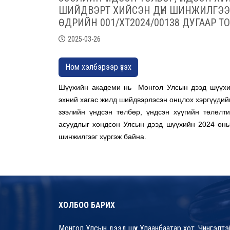
ШИЙДВЭРТ ХИЙСЭН ДҮН ШИНЖИЛГЭЭ (
ӨДРИЙН 001/ХТ2024/00138 ДУГААР Т
2025-03-26
Ном хэлбэрээр үзэх
Шүүхийн академи нь Монгол Улсын дээд шүүхи
эхний хагас жилд шийдвэрлэсэн онцлох хэргүүдийн
зээлийн үндсэн төлбөр, үндсэн хүүгийн төлөлт
асуудлыг хөндсөн Улсын дээд шүүхийн 2024 оны
шинжилгээг хүргэж байна.
ХОЛБОО БАРИХ
Монгол Улсын дээд шүүх Улаанбаатар хот, Чингэлтэй д