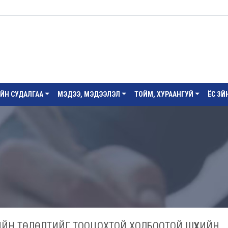
ИЙН СУДАЛГАА
МЭДЭЭ, МЭДЭЭЛЭЛ
ТОЙМ, ХУРААНГУЙ
ЁС ЗҮ
ҮГИЙН ТӨЛӨЛТИЙГ ТООЦОХТОЙ ХОЛБООТОЙ ШҮҮХИЙН