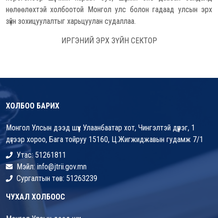
нөлөөлөхтэй холбоотой Монгол улс болон гадаад улсын эрх
зүйн зохицуулалтыг харьцуулан судаллаа.
ИРГЭНИЙ ЭРХ ЗҮЙН СЕКТОР
ХОЛБОО БАРИХ
Монгол Улсын дээд шүүх Улаанбаатар хот, Чингэлтэй дүүрэг, 1
дүгээр хороо, Бага тойруу 15160, Ц.Жигжиджавын гудамж 7/1
Утас: 51261811
Мэйл: info@jtrii.gov.mn
Сургалтын төв: 51263239
ЧУХАЛ ХОЛБООС