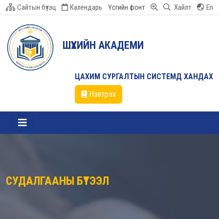
Сайтын бүтэц
Календарь
Үсгийн фонт
Хайлт
En
ШҮҮХИЙН АКАДЕМИ
ЦАХИМ СУРГАЛТЫН СИСТЕМД ХАНДАХ
Нэвтрэх
СУДАЛГААНЫ БҮТЭЭЛ