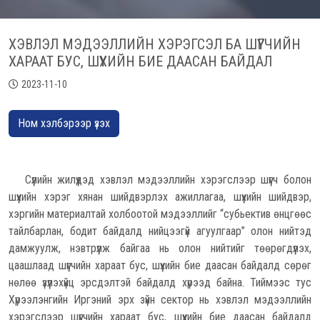
ХЭВЛЭЛ МЭДЭЭЛЛИЙН ХЭРЭГСЭЛ БА ШҮҮГЧИЙН
ХАРААТ БУС, ШҮҮХИЙН БИЕ ДААСАН БАЙДАЛ
2023-11-10
Ном хэлбэрээр үзэх
Сүүлийн жилүүдэд хэвлэл мэдээллийн хэрэгслээр шүүгч болон
шүүхийн хэрэг хянан шийдвэрлэх ажиллагаа, шүүхийн шийдвэр,
хэргийн материалтай холбоотой мэдээллийг “субьектив өнцгөөс
тайлбарлан, бодит байдалд нийцээгүй агуулгаар” олон нийтэд
дамжуулж, нэвтрүүлж байгаа нь олон нийтийг төөрөгдүүлэх,
цаашлаад шүүгчийн хараат бус, шүүхийн бие даасан байдалд сөрөг
нөлөө үзүүлэхүйц эрсдэлтэй байдалд хүрээд байна. Тиймээс тус
Хүрээлэнгийн Иргэний эрх зүйн сектор нь хэвлэл мэдээллийн
хэрэгслээр шүүгчийн хараат бус, шүүхийн бие даасан байдалд