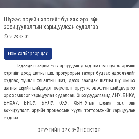
Шүүхээс эрүүгийн хэргийг буцаах эрх зүйн
зохицуулалтын харьцуулсан судалгаа
2023-03-01
Ном хэлбэрээр үзэх
Гадаадын зарим улс орнуудын дээд шатны шүүхээс эрүүгийн
хэргийг доод шатны шүүх, прокурорын газарт буцаах үндэслэлийг
судлах, түүнчлэн хяналтын шат, давж заалдах шатны шүүх өмнөх
шатны шүүхийн шийдвэрт өөрчлөлт оруулж эцэслэн шийдвэрлэх
эрх хэмжээг харьцуулан судалсан. Энэхүү судалгаанд АНУ, БНКУ,
БНХАУ, БНСУ, БНЛУ, ОХУ, ХБНГУ-ын шүүхийн эрх зүйн
зохицуулалт, эрүүгийн процессын хууль тогтоомжийг харьцуулан
судлав.
ЭРҮҮГИЙН ЭРХ ЗҮЙН СЕКТОР