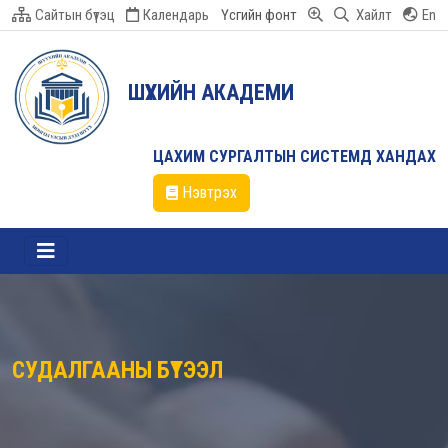
Сайтын бүтэц
Календарь
Үсгийн фонт
Хайлт
En
ШҮҮХИЙН АКАДЕМИ
ЦАХИМ СУРГАЛТЫН СИСТЕМД ХАНДАХ
Нэвтрэх
СУДАЛГААНЫ БҮТЭЭЛ