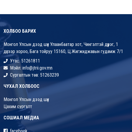
ХОЛБОО БАРИХ
Монгол Улсын дээд шүүх Улаанбаатар хот, Чингэлтэй дүүрэг, 1
дүгээр хороо, Бага тойруу 15160, Ц.Жигжиджавын гудамж 7/1
Утас: 51261811
Мэйл: info@jtrii.gov.mn
Сургалтын төв: 51263239
ЧУХАЛ ХОЛБООС
Монгол Улсын дээд шүүх
Цахим сургалт
СОШИАЛ МЕДИА
facebook