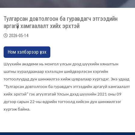
Тулгарсан довтолгоон ба гуравдагч этгээдийн
аргагүй хамгаалалт хийх эрхтэй
2026-05-14
Ном хэлбэрээр үзэх
Шүүхийн академи нь монгол улсын дээд шүүхийн хяналтын
шатны хуралдаанаар хэлэлцэн шийдвэрлэсэн хэргийн
тогтоолуудад дүн шинжилгээ хийж цувралаар хүргэдэг. Энэ удаад
“Тулгарсан довтолгоон ба гуравдагч этгээдийн аргагүй хамгаалалт
хийх эрхтэй” гэх агуулгатай Улсын дээд шүүхийн 2021 оны 09
дүгээр сарын 22-ны өдрийн тогтоолд хийсэн дүн шинжилгээг
хүргэж байна.