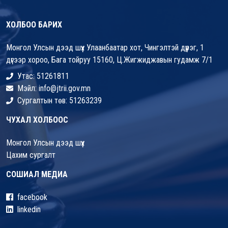
ХОЛБОО БАРИХ
Монгол Улсын дээд шүүх Улаанбаатар хот, Чингэлтэй дүүрэг, 1
дүгээр хороо, Бага тойруу 15160, Ц.Жигжиджавын гудамж 7/1
Утас: 51261811
Мэйл: info@jtrii.gov.mn
Сургалтын төв: 51263239
ЧУХАЛ ХОЛБООС
Монгол Улсын дээд шүүх
Цахим сургалт
СОШИАЛ МЕДИА
facebook
linkedin