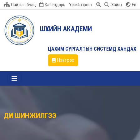
Сайтын бүтэц
Календарь
Үсгийн фонт
Хайлт
En
ШҮҮХИЙН АКАДЕМИ
ЦАХИМ СУРГАЛТЫН СИСТЕМД ХАНДАХ
Нэвтрэх
ДҮН ШИНЖИЛГЭЭ