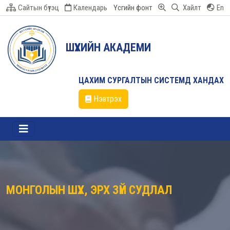
Сайтын бүтэц
Календарь
Үсгийн фонт
Хайлт
En
ШҮҮХИЙН АКАДЕМИ
ЦАХИМ СУРГАЛТЫН СИСТЕМД ХАНДАХ
Нэвтрэх
МОНГОЛЫН ШҮҮХ, ЭРХ ЗҮЙ СУДЛАЛ