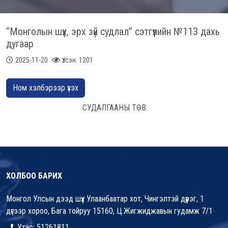
“Монголын шүүх, эрх зүй судлал” сэтгүүлийн №113 дахь
дугаар
2025-11-20
Үзсэн: 1201
Ном хэлбэрээр үзэх
СУДАЛГААНЫ ТӨВ
ХОЛБОО БАРИХ
Монгол Улсын дээд шүүх Улаанбаатар хот, Чингэлтэй дүүрэг, 1
дүгээр хороо, Бага тойруу 15160, Ц.Жигжиджавын гудамж 7/1
Утас: 51261811