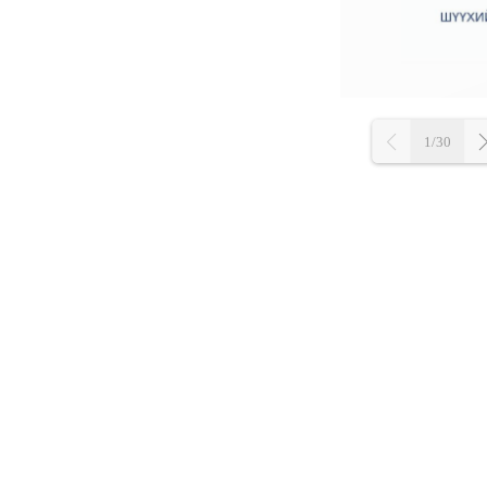
1/30
L